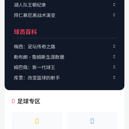
湖人队王朝纪录
拜仁慕尼黑战术演变
球员百科
梅西：足坛传奇之路
勒布朗·詹姆斯生涯数据
姆巴佩：新一代球王
库里：改变篮球的射手
足球专区