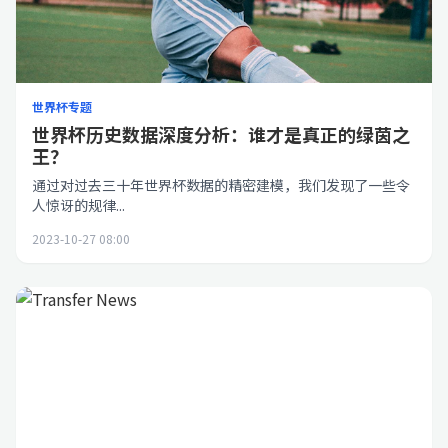
世界杯专题
世界杯历史数据深度分析：谁才是真正的绿茵之
王？
通过对过去三十年世界杯数据的精密建模，我们发现了一些令
人惊讶的规律...
2023-10-27 08:00