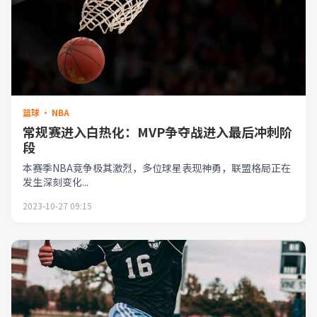
篮球 · NBA
常规赛进入白热化：MVP争夺战进入最后冲刺阶
段
本赛季NBA竞争极其激烈，多位球星表现神勇，联盟格局正在
发生深刻变化...
2023-10-27 09:15