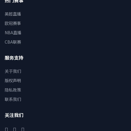
热门赛事
英超直播
欧冠赛事
NBA直播
CBA联赛
服务支持
关于我们
版权声明
隐私政策
联系我们
关注我们