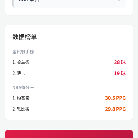
数据榜单
金靴射手榜
28 球
1. 哈兰德
19 球
2. 萨卡
NBA得分王
30.5 PPG
1. 约基奇
29.8 PPG
2. 恩比德