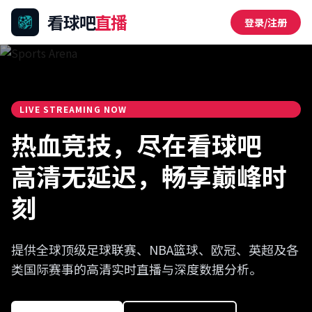
看球吧
直播
登录/注册
LIVE STREAMING NOW
热血竞技，尽在看球吧
高清无延迟，畅享巅峰时
刻
提供全球顶级足球联赛、NBA篮球、欧冠、英超及各
类国际赛事的高清实时直播与深度数据分析。